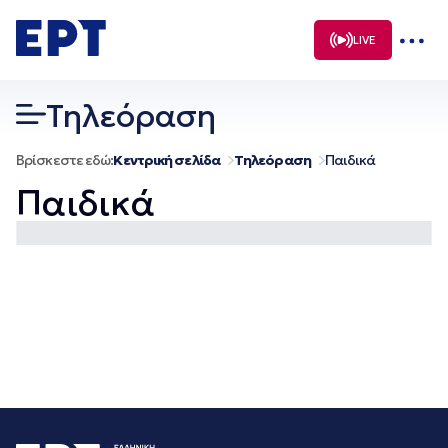
Μετάβαση
σε
LIVE
περιεχόμενο
Τηλεόραση
Βρίσκεστε εδώ:
Κεντρική σελίδα
Τηλεόραση
Παιδικά
Παιδικά